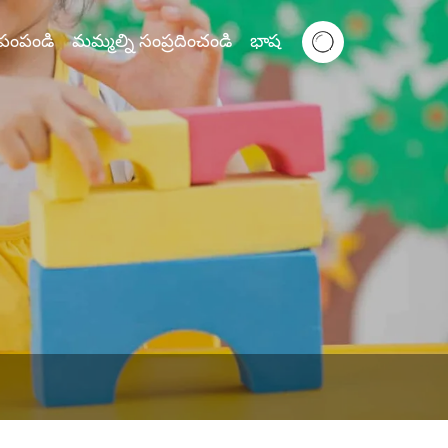
పంపండి
మమ్మల్ని సంప్రదించండి
భాష
Tiếng Việt
বাংলা ভাষার
Slovenský Jazyk
Eesti Keel
Srpski Језик