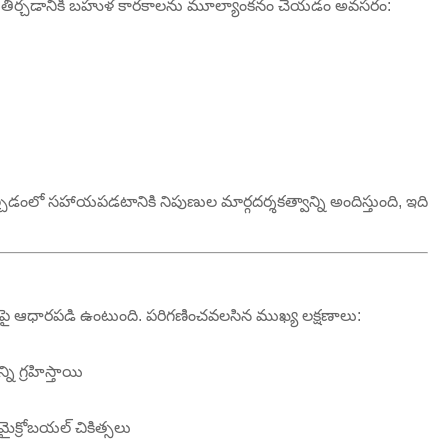
ను తీర్చడానికి బహుళ కారకాలను మూల్యాంకనం చేయడం అవసరం:
పోల్చడంలో సహాయపడటానికి నిపుణుల మార్గదర్శకత్వాన్ని అందిస్తుంది, ఇది
ణపై ఆధారపడి ఉంటుంది. పరిగణించవలసిన ముఖ్య లక్షణాలు:
ి గ్రహిస్తాయి
క్రోబయల్ చికిత్సలు