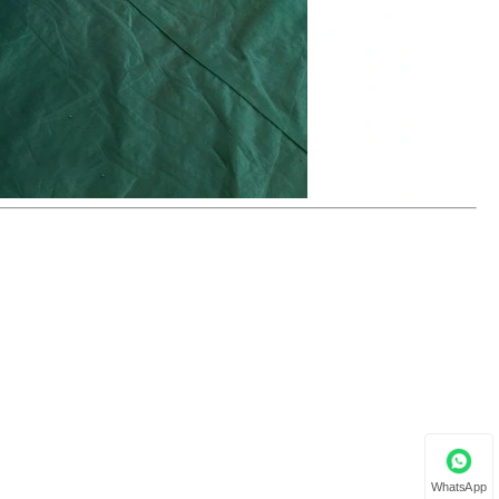
WhatsApp