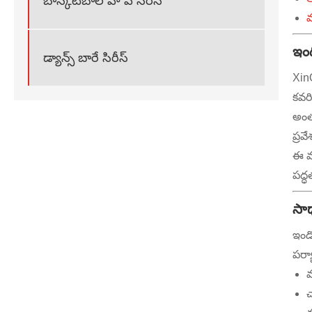
బాస్కెట్‌బాల్ హోప్ సిరీస్
మ
ఇండ
డ్యాన్స్ బారే సిరీస్
XinO
కవరి
అంతస
ప్రవ
ఈ మ
పద్ధ
సాధ
ఇండ
పర్
చ