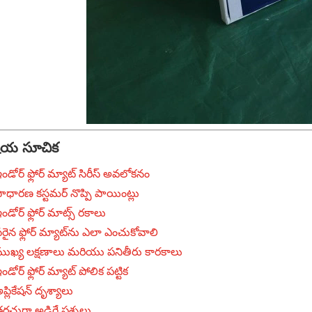
షయ సూచిక
ండోర్ ఫ్లోర్ మ్యాట్ సిరీస్ అవలోకనం
ాధారణ కస్టమర్ నొప్పి పాయింట్లు
ండోర్ ఫ్లోర్ మాట్స్ రకాలు
రైన ఫ్లోర్ మ్యాట్‌ను ఎలా ఎంచుకోవాలి
ుఖ్య లక్షణాలు మరియు పనితీరు కారకాలు
ండోర్ ఫ్లోర్ మ్యాట్ పోలిక పట్టిక
ప్లికేషన్ దృశ్యాలు
రచుగా అడిగే ప్రశ్నలు