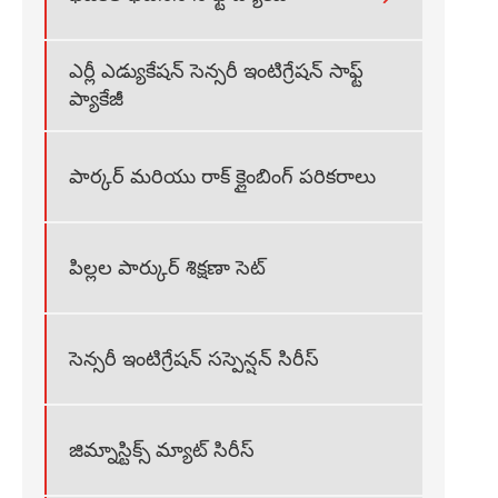
ఎర్లీ ఎడ్యుకేషన్ సెన్సరీ ఇంటిగ్రేషన్ సాఫ్ట్
ప్యాకేజీ
పార్కర్ మరియు రాక్ క్లైంబింగ్ పరికరాలు
పిల్లల పార్కుర్ శిక్షణా సెట్
సెన్సరీ ఇంటిగ్రేషన్ సస్పెన్షన్ సిరీస్
జిమ్నాస్టిక్స్ మ్యాట్ సిరీస్