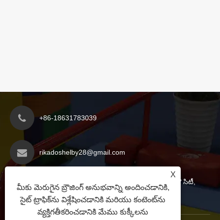
+86-18631783039
rikadoshelby28@gmail.com
X
యాన్షాన్ కౌంటీ ఎకనామిక్ డెవలప్‌మెంట్ జోన్, కాంగ్‌జౌ సిటీ,
మీకు మెరుగైన బ్రౌజింగ్ అనుభవాన్ని అందించడానికి,
హెబీ ప్రావిన్స్, చైనా
సైట్ ట్రాఫిక్‌ను విశ్లేషించడానికి మరియు కంటెంట్‌ను
వ్యక్తిగతీకరించడానికి మేము కుక్కీలను