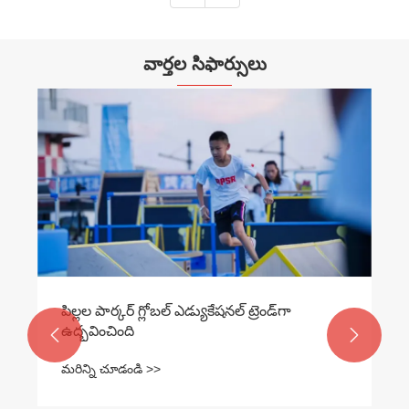
వార్తల సిఫార్సులు
Xi
ప్ర
విన
మర
పిల్లల పార్కర్ గ్లోబల్ ఎడ్యుకేషనల్ ట్రెండ్‌గా
ఉద్భవించింది


మరిన్ని చూడండి >>