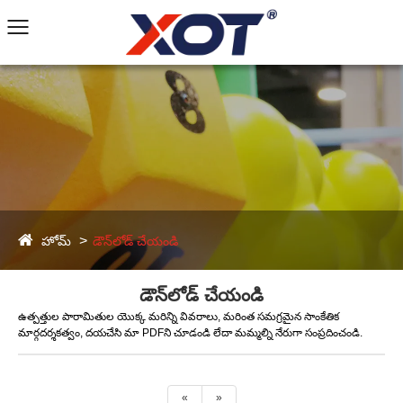
హోమ్
డౌన్‌లోడ్ చేయండి
డౌన్‌లోడ్ చేయండి
ఉత్పత్తుల పారామితుల యొక్క మరిన్ని వివరాలు, మరింత సమగ్రమైన సాంకేతిక
మార్గదర్శకత్వం, దయచేసి మా PDFని చూడండి లేదా మమ్మల్ని నేరుగా సంప్రదించండి.
«
»