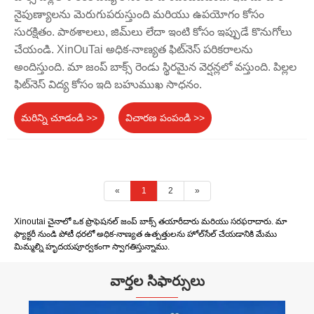
నైపుణ్యాలను మెరుగుపరుస్తుంది మరియు ఉపయోగం కోసం
సురక్షితం. పాఠశాలలు, జిమ్‌లు లేదా ఇంటి కోసం ఇప్పుడే కొనుగోలు
చేయండి. XinOuTai అధిక-నాణ్యత ఫిట్‌నెస్ పరికరాలను
అందిస్తుంది. మా జంప్ బాక్స్ రెండు స్థిరమైన వెర్షన్లలో వస్తుంది. పిల్లల
ఫిట్‌నెస్ విద్య కోసం ఇది బహుముఖ సాధనం.
మరిన్ని చూడండి >>
విచారణ పంపండి >>
«
1
2
»
Xinoutai చైనాలో ఒక ప్రొఫెషనల్ జంప్ బాక్స్ తయారీదారు మరియు సరఫరాదారు. మా
ఫ్యాక్టరీ నుండి పోటీ ధరలో అధిక-నాణ్యత ఉత్పత్తులను హోల్‌సేల్ చేయడానికి మేము
మిమ్మల్ని హృదయపూర్వకంగా స్వాగతిస్తున్నాము.
వార్తల సిఫార్సులు