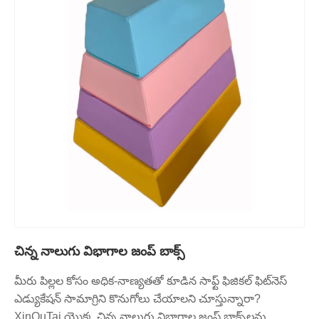
చిన్న నాలుగు విభాగాల జంప్ బాక్స్
మీరు పిల్లల కోసం అధిక-నాణ్యతతో కూడిన సాఫ్ట్ ఫిజికల్ ఫిట్‌నెస్
ఎడ్యుకేషన్ సామాగ్రిని కొనుగోలు చేయాలని చూస్తున్నారా?
XinOuTai యొక్క చిన్న నాలుగు విభాగాల జంప్ బాక్స్‌లను