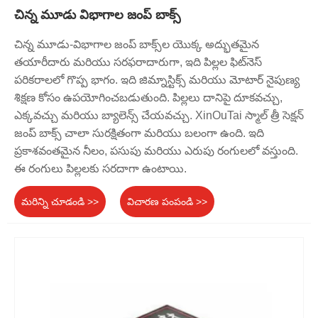
చిన్న మూడు విభాగాల జంప్ బాక్స్
చిన్న మూడు-విభాగాల జంప్ బాక్స్‌ల యొక్క అద్భుతమైన
తయారీదారు మరియు సరఫరాదారుగా, ఇది పిల్లల ఫిట్‌నెస్
పరికరాలలో గొప్ప భాగం. ఇది జిమ్నాస్టిక్స్ మరియు మోటార్ నైపుణ్య
శిక్షణ కోసం ఉపయోగించబడుతుంది. పిల్లలు దానిపై దూకవచ్చు,
ఎక్కవచ్చు మరియు బ్యాలెన్స్ చేయవచ్చు. XinOuTai స్మాల్ త్రీ సెక్షన్
జంప్ బాక్స్ చాలా సురక్షితంగా మరియు బలంగా ఉంది. ఇది
ప్రకాశవంతమైన నీలం, పసుపు మరియు ఎరుపు రంగులలో వస్తుంది.
ఈ రంగులు పిల్లలకు సరదాగా ఉంటాయి.
మరిన్ని చూడండి >>
విచారణ పంపండి >>