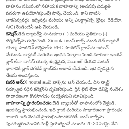
వాహనం సమీపంలో సహాయక వాహనాన్ని (అదనపు విద్యుత్
వనరుగా ఉపయోగిస్తుంటే) పార్క్ చేయండి, కానీ వాటిని
తాకనివ్వవద్దు. ఇగ్నిషన్లు మరియు అన్ని ఎలక్ట్రానిక్స్ (లైట్లు, రేడియో,
A/C) రెండింటినీ ఆఫ్ చేయండి.
కనెక్షన్:
డెడ్ బ్యాటరీపై సానుకూల (+) మరియు ప్రతికూల (-)
టెర్మినల్స్‌ను గుర్తించండి. Xinoutai జంప్ బాక్స్ నుండి డెడ్ బ్యాటరీ
యొక్క పాజిటివ్ టెర్మినల్‌కు RED పాజిటివ్ క్లాంప్‌ను అటాచ్
చేయండి. బ్యాటరీ మరియు ఇంధన మార్గాల నుండి దూరంగా ఇంజిన్
బ్లాక్ లేదా ఛాసిస్ యొక్క శుభ్రమైన, పెయింట్ చేయని మెటల్
భాగానికి బ్లాక్ నెగటివ్ క్లాంప్‌ను అటాచ్ చేయండి. ఇది దృఢమైన
నేలను అందిస్తుంది.
పవర్ ఆన్:
Xinoutai జంప్ బాక్స్‌ను ఆన్ చేయండి. దీని స్మార్ట్
సర్క్యూట్ సరైన కనెక్షన్‌ని ధృవీకరిస్తుంది. గ్రీన్ లైట్ లేదా డిస్‌ప్లే సందేశం
సాధారణంగా కొనసాగడం సురక్షితమని సూచిస్తుంది.
వాహనాన్ని ప్రారంభించడం:
డెడ్ బ్యాటరీతో వాహనంలోకి వెళ్లండి.
ఇంజిన్ను ప్రారంభించండి. ఇది క్రాంక్ మరియు సాధారణంగా ప్రారంభం
కావాలి. ఇది వెంటనే ప్రారంభించబడకపోతే, జంప్ బాక్స్‌ను
పునరుద్ధరించడానికి మళ్లీ ప్రయత్నించే ముందు 20-30 సెకన్లు వేచి