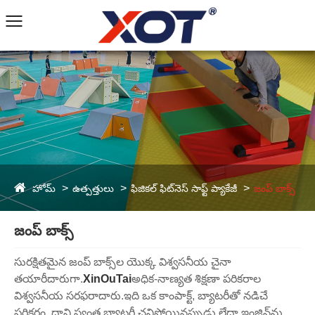
హోమ్
ఉత్పత్తులు
ఫిజికల్ ఫిట్‌నెస్ సాఫ్ట్ ప్యాకేజీ
జంప్ బాక్స్
జంప్ బాక్స్
సురక్షితమైన జంప్ బాక్స్‌ల యొక్క విశ్వసనీయ చైనా
తయారీదారుగా.
XinOuTai
అధిక-నాణ్యత శిక్షణా పరికరాల
విశ్వసనీయ సరఫరాదారు.
ఇది ఒక కాంపాక్ట్, బ్యాటరీతో నడిచే
పరికరం, దాని స్వంత బ్యాటరీ చనిపోయినప్పుడు లేదా ఇంజిన్‌ను