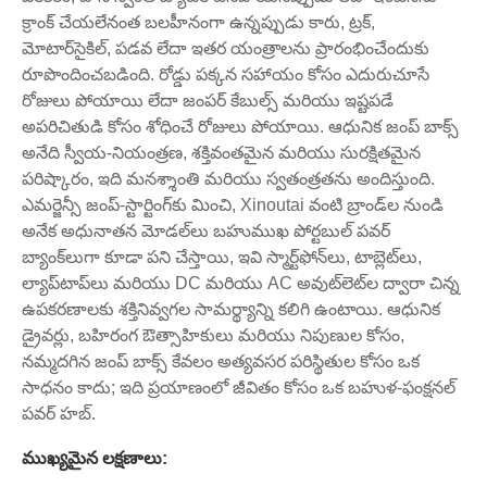
క్రాంక్ చేయలేనంత బలహీనంగా ఉన్నప్పుడు కారు, ట్రక్,
మోటార్‌సైకిల్, పడవ లేదా ఇతర యంత్రాలను ప్రారంభించేందుకు
రూపొందించబడింది. రోడ్డు పక్కన సహాయం కోసం ఎదురుచూసే
రోజులు పోయాయి లేదా జంపర్ కేబుల్స్ మరియు ఇష్టపడే
అపరిచితుడి కోసం శోధించే రోజులు పోయాయి. ఆధునిక జంప్ బాక్స్
అనేది స్వీయ-నియంత్రణ, శక్తివంతమైన మరియు సురక్షితమైన
పరిష్కారం, ఇది మనశ్శాంతి మరియు స్వతంత్రతను అందిస్తుంది.
ఎమర్జెన్సీ జంప్-స్టార్టింగ్‌కు మించి, Xinoutai వంటి బ్రాండ్‌ల నుండి
అనేక అధునాతన మోడల్‌లు బహుముఖ పోర్టబుల్ పవర్
బ్యాంక్‌లుగా కూడా పని చేస్తాయి, ఇవి స్మార్ట్‌ఫోన్‌లు, టాబ్లెట్‌లు,
ల్యాప్‌టాప్‌లు మరియు DC మరియు AC అవుట్‌లెట్‌ల ద్వారా చిన్న
ఉపకరణాలకు శక్తినివ్వగల సామర్థ్యాన్ని కలిగి ఉంటాయి. ఆధునిక
డ్రైవర్లు, బహిరంగ ఔత్సాహికులు మరియు నిపుణుల కోసం,
నమ్మదగిన జంప్ బాక్స్ కేవలం అత్యవసర పరిస్థితుల కోసం ఒక
సాధనం కాదు; ఇది ప్రయాణంలో జీవితం కోసం ఒక బహుళ-ఫంక్షనల్
పవర్ హబ్.
ముఖ్యమైన లక్షణాలు: