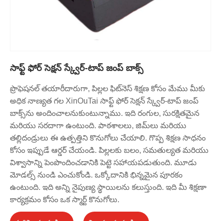
సాఫ్ట్ ఫోర్ సెక్షన్ స్క్వేర్-టాప్ జంప్ బాక్స్
ప్రొఫెషనల్ తయారీదారుగా, పిల్లల ఫిట్‌నెస్ శిక్షణ కోసం మేము మీకు
అధిక నాణ్యత గల XinOuTai సాఫ్ట్ ఫోర్ సెక్షన్ స్క్వేర్-టాప్ జంప్
బాక్స్‌ను అందించాలనుకుంటున్నాము. ఇది రంగుల, సురక్షితమైన
మరియు సరదాగా ఉంటుంది. పాఠశాలలు, జిమ్‌లు మరియు
తల్లిదండ్రులు ఈ ఉత్పత్తిని కొనుగోలు చేయాలి. గొప్ప శిక్షణ సాధనం
కోసం ఇప్పుడే ఆర్డర్ చేయండి. పిల్లలకు బలం, సమతుల్యత మరియు
విశ్వాసాన్ని పెంపొందించడానికి పెట్టె సహాయపడుతుంది. మూడు
మోడల్స్ నుండి ఎంచుకోండి. ఒక్కోదానికి భిన్నమైన పూరకం
ఉంటుంది. ఇది అన్ని నైపుణ్య స్థాయిలను కలుస్తుంది. ఇది మీ శిక్షణా
కార్యక్రమం కోసం ఒక స్మార్ట్ కొనుగోలు.