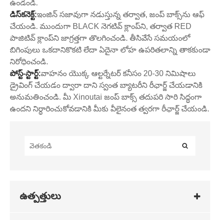
ఉండండి.
డిస్‌కనెక్ట్:
ఇంజిన్ సజావుగా నడుస్తున్న తర్వాత, జంప్ బాక్స్‌ను ఆఫ్
చేయండి. ముందుగా BLACK నెగటివ్ క్లాంప్‌ని, తర్వాత RED
పాజిటివ్ క్లాంప్‌ని జాగ్రత్తగా తొలగించండి. తీసివేసే సమయంలో
బిగింపులు ఒకదానికొకటి లేదా ఏదైనా లోహ ఉపరితలాన్ని తాకకుండా
నిరోధించండి.
పోస్ట్-స్టార్ట్:
వాహనం యొక్క ఆల్టర్నేటర్ కనీసం 20-30 నిమిషాలు
డ్రైవింగ్ చేయడం ద్వారా దాని స్వంత బ్యాటరీని రీఛార్జ్ చేయడానికి
అనుమతించండి. మీ Xinoutai జంప్ బాక్స్ తదుపరి సారి సిద్ధంగా
ఉందని నిర్ధారించుకోవడానికి మీకు వీలైనంత త్వరగా రీఛార్జ్ చేయండి.
ఉత్పత్తులు