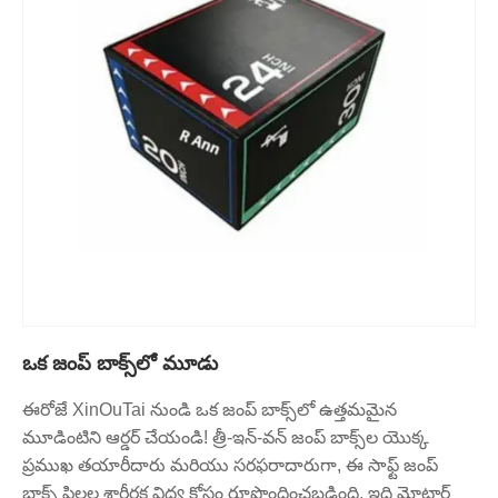
ఒక జంప్ బాక్స్‌లో మూడు
ఈరోజే XinOuTai నుండి ఒక జంప్ బాక్స్‌లో ఉత్తమమైన
మూడింటిని ఆర్డర్ చేయండి! త్రీ-ఇన్-వన్ జంప్ బాక్స్‌ల యొక్క
ప్రముఖ తయారీదారు మరియు సరఫరాదారుగా, ఈ సాఫ్ట్ జంప్
బాక్స్ పిల్లల శారీరక విద్య కోసం రూపొందించబడింది. ఇది మోటార్