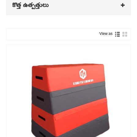
కొత్త ఉత్పత్తులు
View as