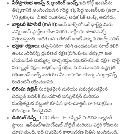
పీక్/ప్రారంభ ఆంప్స్ & క్రాంకింగ్ ఆంప్స్:
ఇది కోల్డ్ ఇంజిన్‌ను
తిప్పడానికి అందించబడిన గరిష్ట శక్తి. పెద్ద ఇంజిన్‌లకు (ఉదా.,
V8 ట్రక్కులు, డీజిల్ ఇంజిన్‌లు) అధిక పీక్ ఆంప్స్ అవసరం.
బ్యాటరీ కెపాసిటీ (mAh):
జంప్ బాక్స్‌లో ఒకే ఛార్జ్‌పై మీరు
ఎన్ని జంప్-స్టార్ట్‌లు లేదా పరికర ఛార్జీలను పొందవచ్చో
నిర్ణయిస్తుంది. అధిక mAh రేటింగ్ అంటే ఎక్కువ రిజర్వ్ పవర్.
భద్రతా రక్షణలు:
తప్పనిసరిగా కలిగి ఉండవలసిన సూట్ కలిగి
ఉంటుంది
రివర్స్ ధ్రువణత రక్షణ
(బిగింపులు తప్పుగా జత
చేయబడితే మిమ్మల్ని హెచ్చరిస్తుంది)
ఓవర్-కరెంట్ రక్షణ
,
షార్ట్
సర్క్యూట్ రక్షణ
,
అధిక-ఛార్జ్ రక్షణ
, మరియు
అధిక-ఉష్ణోగ్రత
రక్షణ
జంప్ బాక్స్ మరియు మీ వాహనం యొక్క ఎలక్ట్రానిక్స్
రెండింటినీ రక్షించడానికి.
బిగింపు డిజైన్:
సురక్షితమైన మరియు సమర్థవంతమైన
విద్యుత్ బదిలీకి మందపాటి ఇన్సులేషన్ మరియు
సురక్షితమైన పట్టుతో కూడిన భారీ-డ్యూటీ, రాగి-మిశ్రమం
బిగింపులు కీలకమైనవి.
డిజిటల్ డిస్ప్లే:
LCD లేదా LED స్క్రీన్ మిగిలిన బ్యాటరీ
స్థాయి, ఇన్‌పుట్/అవుట్‌పుట్ వోల్టేజ్ మరియు ఎర్రర్ కోడ్‌లను
చూపుతుంది, ఇది స్పష్టమైన కార్యాచరణ స్థితిని అందిస్తుంది.