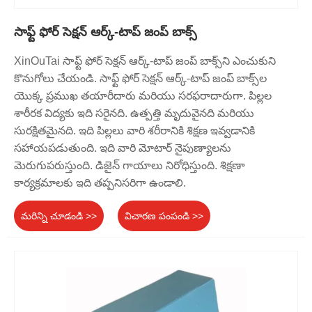
సాఫ్ట్ ఫోర్ సెక్షన్ ఆర్క్-టాప్ జంప్ బాక్స్
XinOuTai సాఫ్ట్ ఫోర్ సెక్షన్ ఆర్క్-టాప్ జంప్ బాక్స్‌ని ఎంచుకుని
కొనుగోలు చేయండి. సాఫ్ట్ ఫోర్ సెక్షన్ ఆర్క్-టాప్ జంప్ బాక్స్‌ల
యొక్క ప్రముఖ తయారీదారు మరియు సరఫరాదారుగా. పిల్లల
శారీరక విద్యకు ఇది సరైనది. ఉత్పత్తి మృదువైనది మరియు
సురక్షితమైనది. ఇది పిల్లలు వారి శరీరానికి శిక్షణ ఇవ్వడానికి
సహాయపడుతుంది. ఇది వారి మోటార్ నైపుణ్యాలను
మెరుగుపరుస్తుంది. డిజైన్ గాయాలు నిరోధిస్తుంది. శిక్షణా
కార్యక్రమాలకు ఇది తప్పనిసరిగా ఉండాలి.
మరిన్ని చూడండి >>
విచారణ పంపండి >>