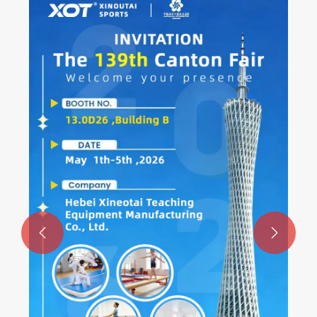
చిన్ననాటి సెన్సరీ ఇంటిగ్రేషన్ సాఫ్ట్ ప్లే పరికరాలు
యొక్క ప్రయోజనాలు
మరిన్ని చూడండి >>

