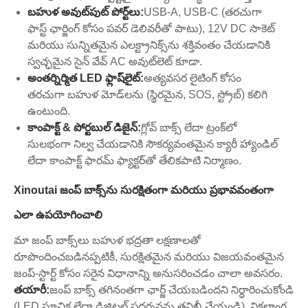
బహుళ అవుట్‌పుట్ పోర్ట్‌లు:
USB-A, USB-C (తరచుగా
ఫాస్ట్ ఛార్జింగ్ కోసం పవర్ డెలివరీతో పాటు), 12V DC సాకెట్
మరియు సున్నితమైన ఎలక్ట్రానిక్స్‌ను శక్తివంతం చేయడానికి
స్వచ్ఛమైన సైన్ వేవ్ AC అవుట్‌లెట్ కూడా.
అంతర్నిర్మిత LED ఫ్లాష్‌లైట్:
అత్యవసర లైటింగ్ కోసం
తరచుగా బహుళ మోడ్‌లను (స్థిరమైన, SOS, స్ట్రోబ్) కలిగి
ఉంటుంది.
కాంపాక్ట్ & పోర్టబుల్ డిజైన్:
గ్లోవ్ బాక్స్ లేదా ట్రంక్‌లో
సులభంగా నిల్వ చేయడానికి సౌకర్యవంతమైన క్యారీ హ్యాండిల్
లేదా కాంపాక్ట్ ఫారమ్ ఫ్యాక్టర్‌తో తేలికపాటి నిర్మాణం.
Xinoutai జంప్ బాక్స్‌ను సురక్షితంగా మరియు ప్రభావవంతంగా
ఎలా ఉపయోగించాలి
మా జంప్ బాక్స్‌లు బహుళ భద్రతా లక్షణాలతో
రూపొందించబడినప్పటికీ, సురక్షితమైన మరియు విజయవంతమైన
జంప్-స్టార్ట్ కోసం సరైన విధానాన్ని అనుసరించడం చాలా అవసరం.
తయారీ:
జంప్ బాక్స్ తగినంతగా ఛార్జ్ చేయబడిందని నిర్ధారించుకోండి
(LED సూచిక లేదా డిజిటల్ ప్రదర్శనను తనిఖీ చేయండి). వికలాంగ