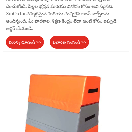
ఎంచుకోండి. పిల్లల భద్రత మరియు వినోదం కోసం అవి సరైనవి.
XinOuTai నమ్మకమైన మరియు మన్నికైన జంప్ బాక్స్‌లను
అందిస్తుంది. మీ పాఠశాల, శిక్షణ కేంద్రం లేదా ఇంటి కోసం ఇప్పుడే
ఆర్డర్ చేయండి.
మరిన్ని చూడండి >>
విచారణ పంపండి >>