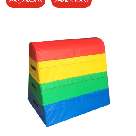
మరిన్ని చూడండి >>
విచారణ పంపండి >>