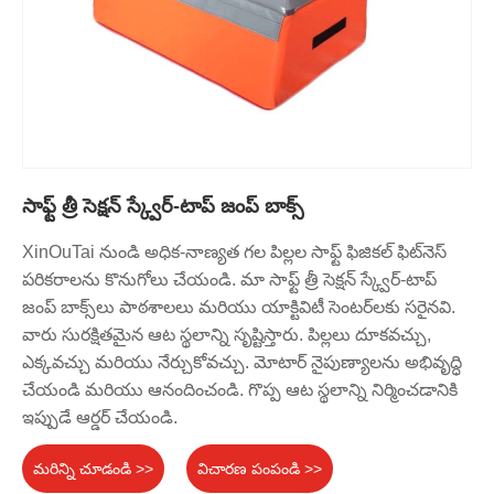
సాఫ్ట్ త్రీ సెక్షన్ స్క్వేర్-టాప్ జంప్ బాక్స్
XinOuTai నుండి అధిక-నాణ్యత గల పిల్లల సాఫ్ట్ ఫిజికల్ ఫిట్‌నెస్
పరికరాలను కొనుగోలు చేయండి. మా సాఫ్ట్ త్రీ సెక్షన్ స్క్వేర్-టాప్
జంప్ బాక్స్‌లు పాఠశాలలు మరియు యాక్టివిటీ సెంటర్‌లకు సరైనవి.
వారు సురక్షితమైన ఆట స్థలాన్ని సృష్టిస్తారు. పిల్లలు దూకవచ్చు,
ఎక్కవచ్చు మరియు నేర్చుకోవచ్చు. మోటార్ నైపుణ్యాలను అభివృద్ధి
చేయండి మరియు ఆనందించండి. గొప్ప ఆట స్థలాన్ని నిర్మించడానికి
ఇప్పుడే ఆర్డర్ చేయండి.
మరిన్ని చూడండి >>
విచారణ పంపండి >>